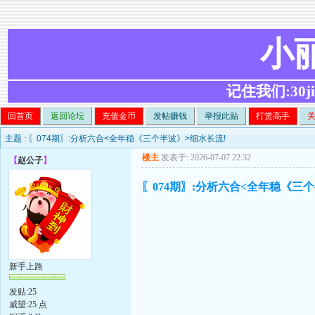
小
记住我们:30ji.c
回首页
返回论坛
充值金币
发帖赚钱
举报此贴
打赏高手
主题 :
〖074期〗:分析六合<全年稳《三个半波》>细水长流!
楼主
发表于: 2026-07-07 22:32
【
赵公子
】
〖074期〗:分析六合<全年稳《三
新手上路
发贴:25
威望:25 点