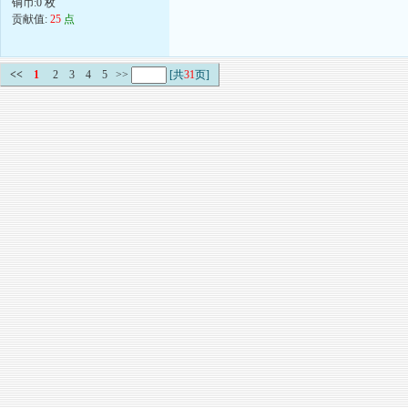
铜币:0 枚
贡献值:
25
点
<<
1
2
3
4
5
>>
[共
31
页]