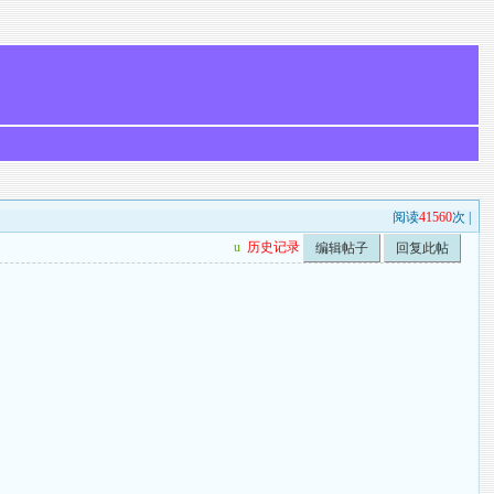
阅读
41560
次 |
u
历史记录
编辑帖子
回复此帖