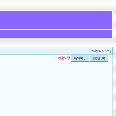
阅读
102326
次 |
u
历史记录
编辑帖子
回复此帖