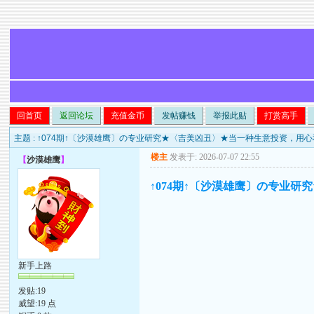
回首页
返回论坛
充值金币
发帖赚钱
举报此贴
打赏高手
主题 :
↑074期↑〔沙漠雄鹰〕の专业研究★〈吉美凶丑〉★当一种生意投资，用
楼主
发表于: 2026-07-07 22:55
【
沙漠雄鹰
】
↑074期↑〔沙漠雄鹰〕の专业
新手上路
发贴:19
威望:19 点