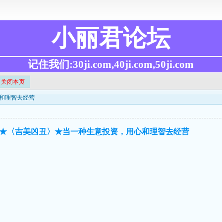
小丽君论坛
记住我们:30ji.com,40ji.com,50ji.com
关闭本页
心和理智去经营
研究★〈吉美凶丑〉★当一种生意投资，用心和理智去经营