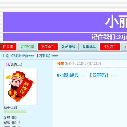
小
记住我们:30ji.c
回首页
返回论坛
充值金币
发帖赚钱
举报此贴
打赏高手
主题 :
074期;经典=== 【四平码】===
楼主
发表于: 2026-07-07 23:01
【
天天向上
】
074期;经典=== 【四平码】===
新手上路
发贴:486
威望:486 点