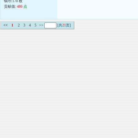
铜币:170 枚
贡献值:
486
点
<<
1
2
3
4
5
>>
[共
21
页]