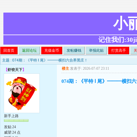
小
记住我们:30ji.c
回首页
返回论坛
充值金币
发帖赚钱
举报此贴
打赏高手
主题 :
074期：《平特 Ⅰ 尾》━━━横扫六合界黑庄！
楼主
发表于: 2026-07-07 23:11
【
虾饺天下
】
074期：《平特 Ⅰ 尾》━━━横扫
新手上路
发贴:24
威望:24 点