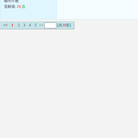
铜币:0 枚
贡献值:
24
点
<<
1
2
3
4
5
>>
[共
39
页]