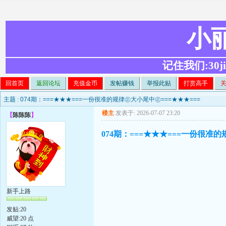
小
记住我们:30ji.c
回首页
返回论坛
充值金币
发帖赚钱
举报此贴
打赏高手
主题 :
074期：===★★★===一份很准的规律㊣大小尾中㊣===★★★===
楼主
发表于: 2026-07-07 23:20
【
陈陈陈
】
074期：===★★★===一份很准的
新手上路
发贴:20
威望:20 点