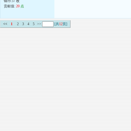
铜币:37 枚
贡献值:
20
点
<<
1
2
3
4
5
>>
[共
12
页]