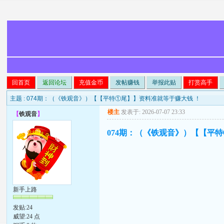
回首页
返回论坛
充值金币
发帖赚钱
举报此贴
打赏高手
主题 :
074期：（《铁观音》）【【平特①尾】】资料准就等于赚大钱 ！
楼主
发表于: 2026-07-07 23:33
【
铁观音
】
074期：（《铁观音》）【【平
新手上路
发贴:24
威望:24 点