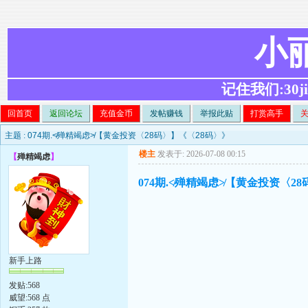
小
记住我们:30ji.c
回首页
返回论坛
充值金币
发帖赚钱
举报此贴
打赏高手
主题 :
074期.≮殚精竭虑≯【黄金投资〈28码〉】《〈28码〉》
楼主
发表于: 2026-07-08 00:15
【
殚精竭虑
】
074期.≮殚精竭虑≯【黄金投资〈2
新手上路
发贴:568
威望:568 点