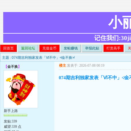
小
记住我们:30ji.c
回首页
返回论坛
充值金币
发帖赚钱
举报此贴
打赏高手
主题 :
074期吉利独家发表「Ⅵ不中」≮金不换≯
楼主
发表于: 2026-07-08 00:19
【
金不换
】
074期吉利独家发表「Ⅵ不中」≮金
新手上路
发贴:339
威望:339 点