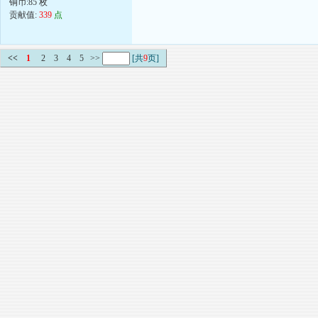
铜币:85 枚
贡献值:
339
点
<<
1
2
3
4
5
>>
[共
9
页]