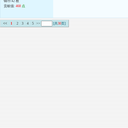
铜币:42 枚
贡献值:
468
点
<<
1
2
3
4
5
>>
[共
30
页]