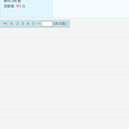
铜币:286 枚
贡献值:
503
点
<<
1
2
3
4
5
>>
[共
33
页]