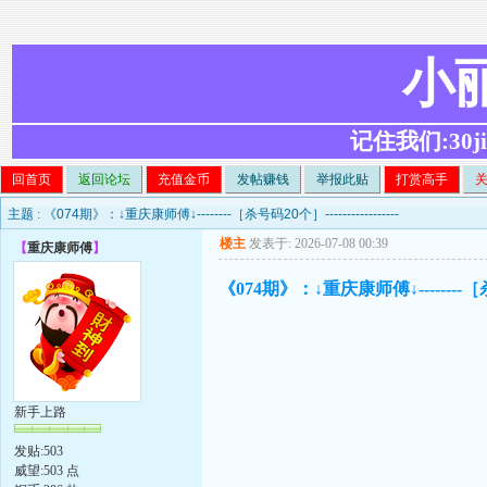
小
记住我们:30ji.c
回首页
返回论坛
充值金币
发帖赚钱
举报此贴
打赏高手
主题 :
《074期》：↓重庆康师傅↓--------［杀号码20个］-----------------
楼主
发表于: 2026-07-08 00:39
【
重庆康师傅
】
《074期》：↓重庆康师傅↓--------［杀号码2
新手上路
发贴:503
威望:503 点