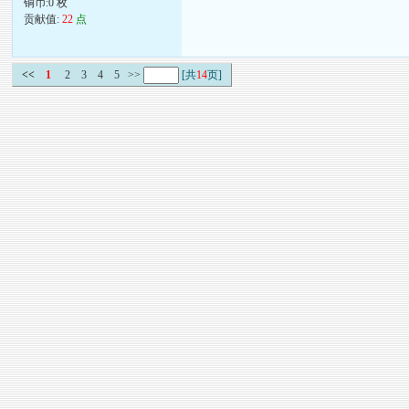
铜币:0 枚
贡献值:
22
点
<<
1
2
3
4
5
>>
[共
14
页]