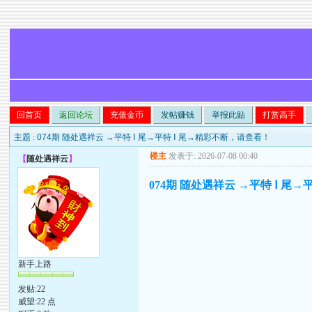
回首页
返回论坛
充值金币
发帖赚钱
举报此贴
打赏高手
主题 :
074期 随处遇祥云 →平特 Ⅰ 尾→平特 Ⅰ 尾→精彩不断，请查看！
楼主
发表于: 2026-07-08 00:40
【
随处遇祥云
】
074期 随处遇祥云 →平特 Ⅰ 尾
新手上路
发贴:22
威望:22 点