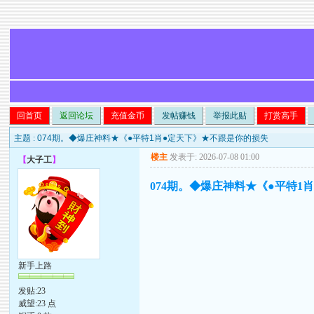
回首页
返回论坛
充值金币
发帖赚钱
举报此贴
打赏高手
主题 :
074期。◆爆庄神料★《●平特1肖●定天下》★不跟是你的损失
楼主
发表于: 2026-07-08 01:00
【
大子工
】
074期。◆爆庄神料★《●平特1
新手上路
发贴:23
威望:23 点