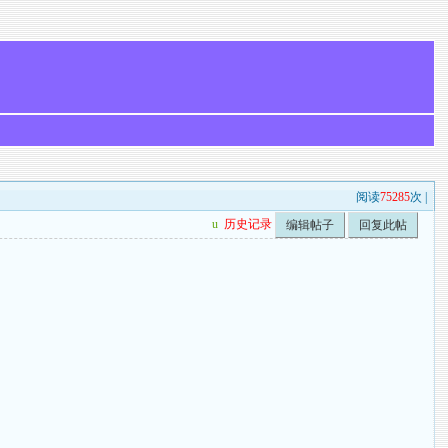
阅读
75285
次 |
u
历史记录
编辑帖子
回复此帖