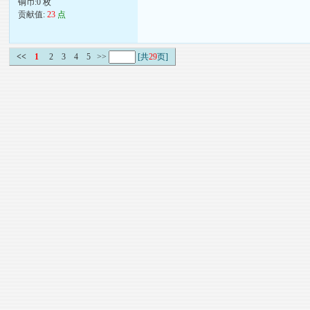
铜币:0 枚
贡献值:
23
点
<<
1
2
3
4
5
>>
[共
29
页]