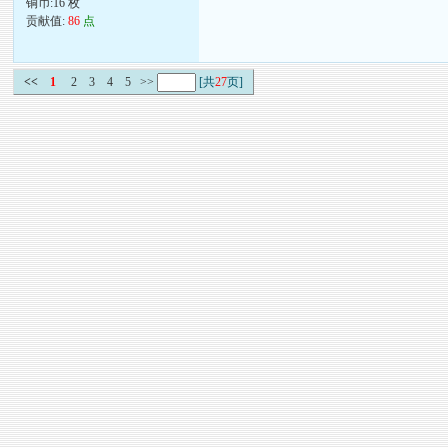
铜币:16 枚
贡献值:
86
点
<<
1
2
3
4
5
>>
[共
27
页]