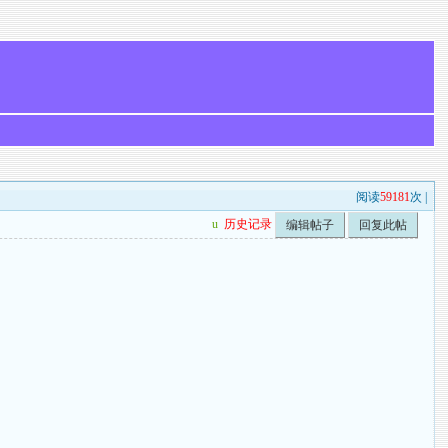
阅读
59181
次 |
u
历史记录
编辑帖子
回复此帖