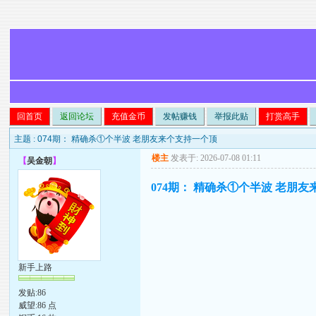
回首页
返回论坛
充值金币
发帖赚钱
举报此贴
打赏高手
主题 :
074期： 精确杀①个半波 老朋友来个支持一个顶
楼主
发表于: 2026-07-08 01:11
【
吴金朝
】
074期： 精确杀①个半波 老朋
新手上路
发贴:86
威望:86 点