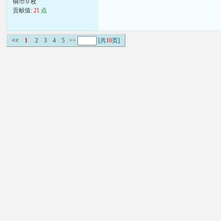
铜币:0 枚
贡献值:
21
点
<<
1
2
3
4
5
>>
[共
10
页]