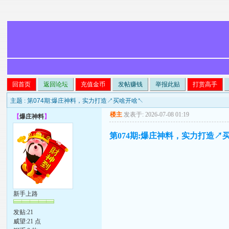
回首页
返回论坛
充值金币
发帖赚钱
举报此贴
打赏高手
主题 :
第074期:爆庄神料，实力打造↗买啥开啥↖
楼主
发表于: 2026-07-08 01:19
【
爆庄神料
】
第074期:爆庄神料，实力打造↗
新手上路
发贴:21
威望:21 点