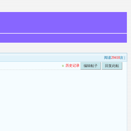
阅读
29418
次 |
u
历史记录
编辑帖子
回复此帖