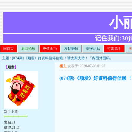
小
记住我们:30ji.c
回首页
返回论坛
充值金币
发帖赚钱
举报此贴
打赏高手
主题 :
{074期}《顺发》好资料值得信赖 ！请大家支持！『内围外围码』
楼主
发表于: 2026-07-08 01:23
【
顺发
】
{074期}《顺发》好资料值得信赖
新手上路
发贴:21
威望:21 点