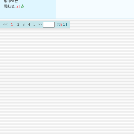
铜币:0 枚
贡献值:
21
点
<<
1
2
3
4
5
>>
[共
8
页]