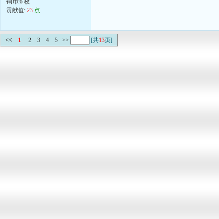
铜币:6 枚
贡献值:
23
点
<<
1
2
3
4
5
>>
[共
13
页]