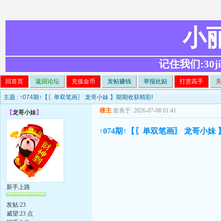
小
记住我们:30ji.c
回首页
返回论坛
充值金币
发帖赚钱
举报此贴
打赏高手
主题 :
↑074期↑【〖单双笔画〗 龙哥小妹 】期期收获精彩!
楼主
发表于: 2026-07-08 01:41
【
龙哥小妹
】
↑074期↑【〖单双笔画〗 龙哥小妹
新手上路
发贴:23
威望:23 点