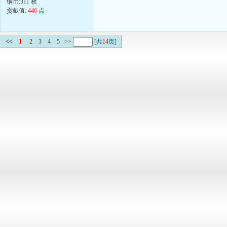
铜币:311 枚
贡献值:
446
点
<<
1
2
3
4
5
>>
[共
14
页]