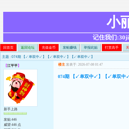
小
记住我们:30ji.c
回首页
返回论坛
充值金币
发帖赚钱
举报此贴
打赏高手
主题 :
074期 【↙单双中↙】【↙单双中↙】【↙单双中↙】
楼主
发表于: 2026-07-08 01:47
【
江平平
】
074期 【↙单双中↙】【↙单双
新手上路
发贴:446
威望:446 点