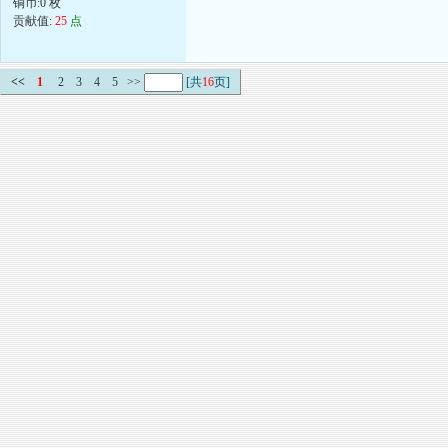
铜币:0 枚
贡献值:
25
点
<<
1
2
3
4
5
>>
[共
16
页]