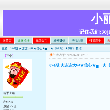
小
记住我们:30ji.c
回首页
返回论坛
充值金币
发帖赚钱
举报此贴
打赏高手
主题 :
074期:★连连大中★信心★▄→★《肆肖》★特料_超准~
楼主
发表于: 2026-07-08 02:07
【
三宁
】
074期:★连连大中★信心★▄→★
新手上路
发贴:25
威望:25 点