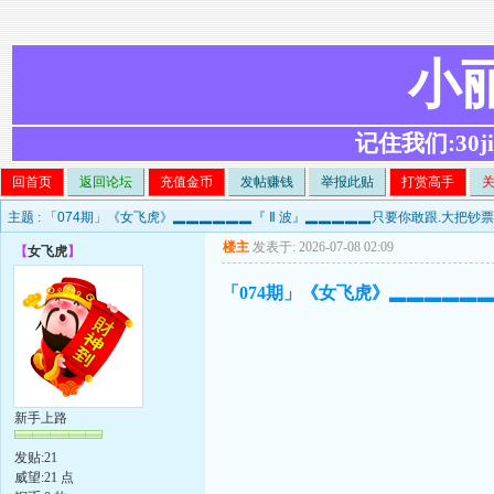
小
记住我们:30ji.c
回首页
返回论坛
充值金币
发帖赚钱
举报此贴
打赏高手
主题 :
「074期」《女飞虎》▂▂▂▂▂▂『 Ⅱ 波』▂▂▂▂▂只要你敢跟.大把钞
楼主
发表于: 2026-07-08 02:09
【
女飞虎
】
「074期」《女飞虎》▂▂▂▂▂▂
新手上路
发贴:21
威望:21 点