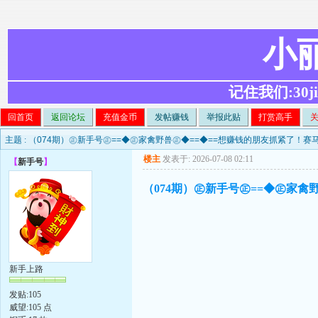
小
记住我们:30ji.c
回首页
返回论坛
充值金币
发帖赚钱
举报此贴
打赏高手
主题 :
（074期）㊣新手号㊣==◆㊣家禽野兽㊣◆==◆==想赚钱的朋友抓紧了！赛
楼主
发表于: 2026-07-08 02:11
【
新手号
】
（074期）㊣新手号㊣==◆㊣家禽
新手上路
发贴:105
威望:105 点