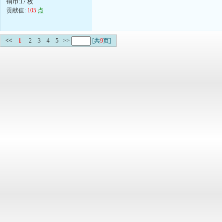
铜币:17 枚
贡献值:
105
点
<<
1
2
3
4
5
>>
[共
9
页]