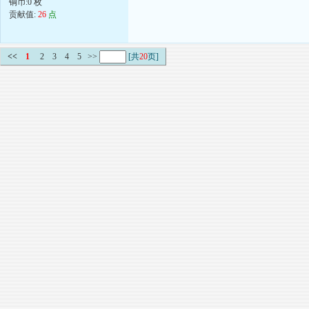
铜币:0 枚
贡献值:
26
点
<<
1
2
3
4
5
>>
[共
20
页]