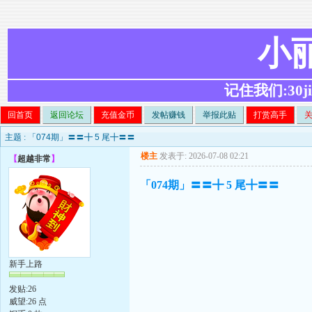
小
记住我们:30ji.c
回首页
返回论坛
充值金币
发帖赚钱
举报此贴
打赏高手
主题 :
「074期」〓〓╋ 5 尾╋〓〓
楼主
发表于: 2026-07-08 02:21
【
超越非常
】
「074期」〓〓╋ 5 尾╋〓〓
新手上路
发贴:26
威望:26 点