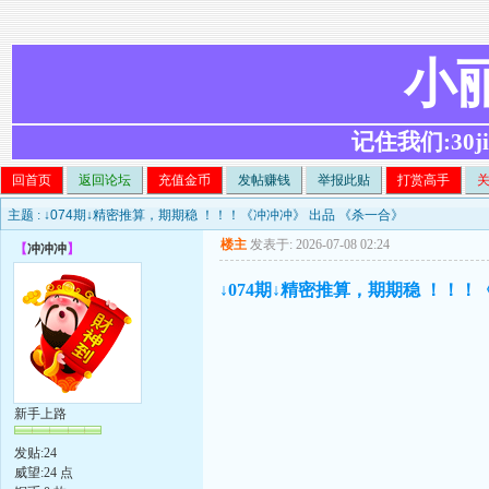
小
记住我们:30ji.c
回首页
返回论坛
充值金币
发帖赚钱
举报此贴
打赏高手
主题 :
↓074期↓精密推算，期期稳 ！！！《冲冲冲》 出品 《杀一合》
楼主
发表于: 2026-07-08 02:24
【
冲冲冲
】
↓074期↓精密推算，期期稳 ！！！
新手上路
发贴:24
威望:24 点