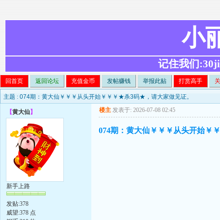
小
记住我们:30ji.c
回首页
返回论坛
充值金币
发帖赚钱
举报此贴
打赏高手
主题 :
074期：黄大仙￥￥￥从头开始￥￥￥★杀3码★，请大家做见证。
楼主
发表于: 2026-07-08 02:45
【
黄大仙
】
074期：黄大仙￥￥￥从头开始￥
新手上路
发贴:378
威望:378 点