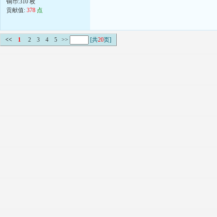
铜币:310 枚
贡献值:
378
点
<<
1
2
3
4
5
>>
[共
20
页]