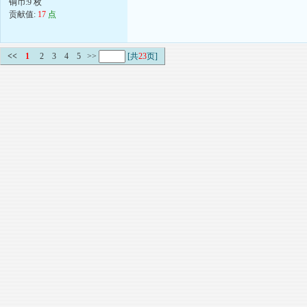
铜币:9 枚
贡献值:
17
点
<<
1
2
3
4
5
>>
[共
23
页]