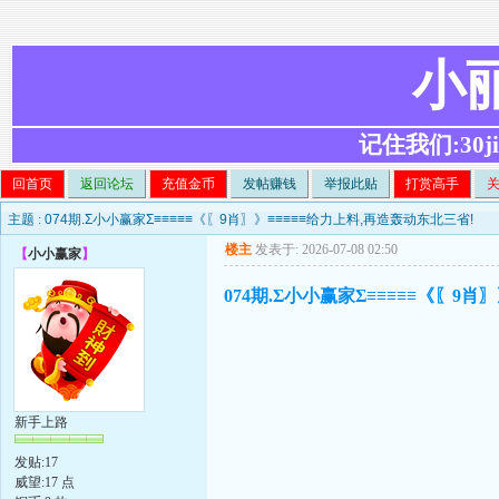
小
记住我们:30ji.c
回首页
返回论坛
充值金币
发帖赚钱
举报此贴
打赏高手
主题 :
074期.Σ小小赢家Σ≡≡≡≡≡《〖9肖〗》≡≡≡≡≡给力上料,再造轰动东北三省!
楼主
发表于: 2026-07-08 02:50
【
小小赢家
】
074期.Σ小小赢家Σ≡≡≡≡≡《〖9
新手上路
发贴:17
威望:17 点