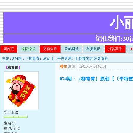
小
记住我们:30ji.c
回首页
返回论坛
充值金币
发帖赚钱
举报此贴
打赏高手
主题 :
074期：（柳青青）原创【〔平特壹尾〕】期期发表 经典资料
楼主
发表于: 2026-07-08 02:54
【
柳青青
】
074期：（柳青青）原创【〔平特
新手上路
发贴:43
威望:43 点