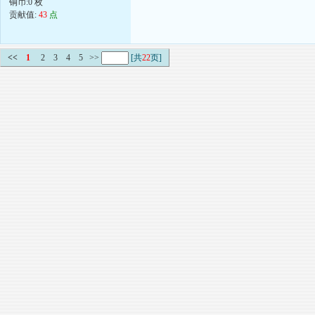
铜币:0 枚
贡献值:
43
点
<<
1
2
3
4
5
>>
[共
22
页]