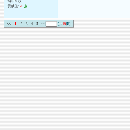
铜币:0 枚
贡献值:
20
点
<<
1
2
3
4
5
>>
[共
19
页]