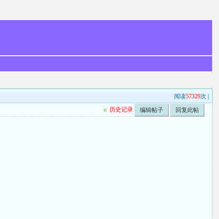
阅读
57329
次 |
u
历史记录
编辑帖子
回复此帖