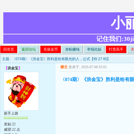
小
记住我们:30ji.c
回首页
返回论坛
充值金币
发帖赚钱
举报此贴
打赏高手
主题 :
〈074期〉《洪金宝》胜利是给有眼光的人，公式【特 27 码】
楼主
发表于: 2026-07-08 03:01
【
洪金宝
】
〈074期〉《洪金宝》胜利是给有眼
新手上路
发贴:22
威望:22 点