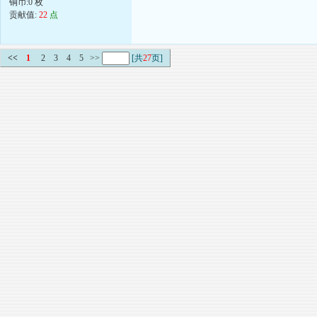
铜币:0 枚
贡献值:
22
点
<<
1
2
3
4
5
>>
[共
27
页]