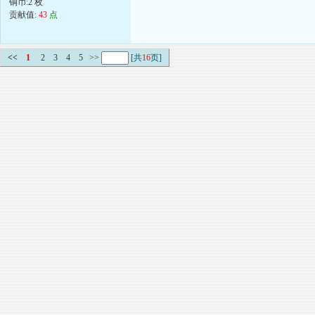
铜币:2 枚
贡献值:
43
点
<<
1
2
3
4
5
>>
[共
16
页]