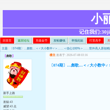
小
记住我们:30ji.c
回首页
返回论坛
充值金币
发帖赚钱
举报此贴
打赏高手
主题 :
〔074期〕…彪歌…＜♂大小数中♂＞……＜信心100%＞……世外高人原创精
楼主
发表于: 2026-07-08 03:16
【
彪歌
】
〔074期〕…彪歌…＜♂大小数中♂
新手上路
发贴:43
威望:43 点