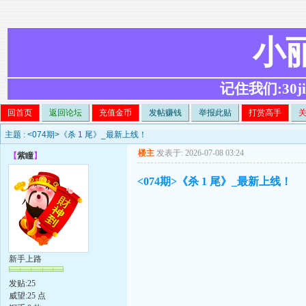
小
记住我们:30ji.c
回首页
返回论坛
充值金币
发帖赚钱
举报此贴
打赏高手
主题 :
<074期>《杀 1 尾》_最新上线！
楼主
发表于: 2026-07-08 03:24
【
紫瞳
】
<074期>《杀 1 尾》_最新上线！
新手上路
发贴:25
威望:25 点