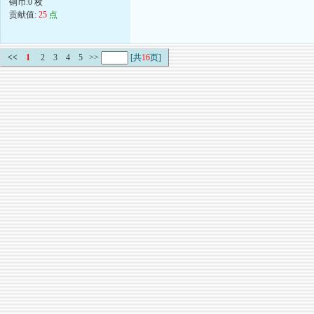
铜币:0 枚
贡献值:
25
点
<<
1
2
3
4
5
>>
[共
16
页]