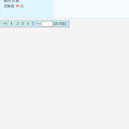
铜币:18 枚
贡献值:
89
点
<<
1
2
3
4
5
>>
[共
10
页]