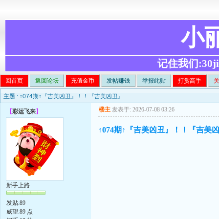
小
记住我们:30ji.c
回首页
返回论坛
充值金币
发帖赚钱
举报此贴
打赏高手
主题 :
↑074期↑『吉美凶丑』！！『吉美凶丑』
楼主
发表于: 2026-07-08 03:26
【
彩运飞来
】
↑074期↑『吉美凶丑』！！『吉美
新手上路
发贴:89
威望:89 点