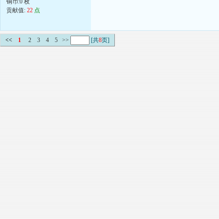
铜币:0 枚
贡献值:
22
点
<<
1
2
3
4
5
>>
[共
8
页]