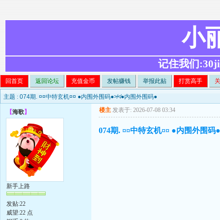
小
记住我们:30ji.c
回首页
返回论坛
充值金币
发帖赚钱
举报此贴
打赏高手
主题 :
074期. ¤¤中特玄机¤¤ ●内围外围码●≯≮●内围外围码●
楼主
发表于: 2026-07-08 03:34
【
海歌
】
074期. ¤¤中特玄机¤¤ ●内围外围
新手上路
发贴:22
威望:22 点