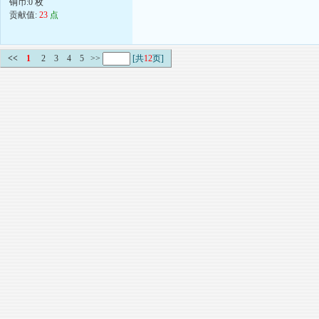
铜币:0 枚
贡献值:
23
点
<<
1
2
3
4
5
>>
[共
12
页]