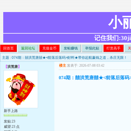
小
记住我们:30ji.c
回首页
返回论坛
充值金币
发帖赚钱
举报此贴
打赏高手
主题 :
074期：囍洪荒唐囍★≮前落后落码≯好料★带你起航赢钱之道，杀庄无限！
楼主
发表于: 2026-07-08 03:42
【
洪荒唐
】
074期：囍洪荒唐囍★≮前落后落
新手上路
发贴:23
威望:23 点