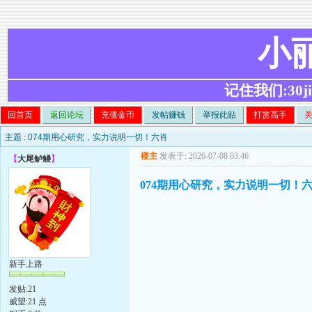
小
记住我们:30ji.c
回首页
返回论坛
充值金币
发帖赚钱
举报此贴
打赏高手
主题 :
074期用心研究，实力说明一切！六肖
楼主
发表于: 2026-07-08 03:46
【
大尾鲈鳗
】
074期用心研究，实力说明一切！
新手上路
发贴:21
威望:21 点