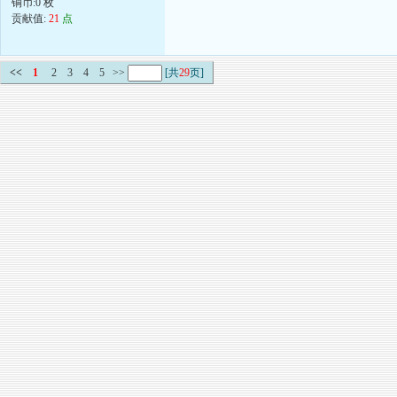
铜币:0 枚
贡献值:
21
点
<<
1
2
3
4
5
>>
[共
29
页]