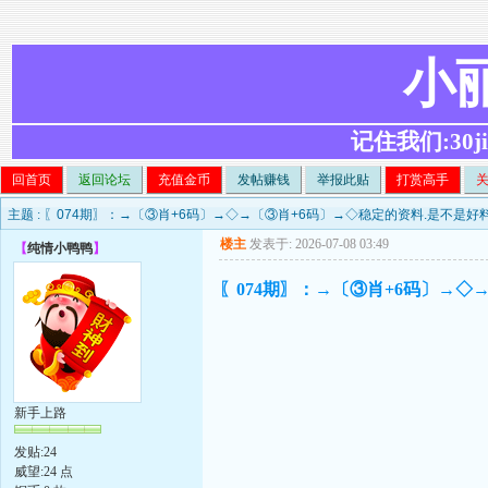
小
记住我们:30ji.c
回首页
返回论坛
充值金币
发帖赚钱
举报此贴
打赏高手
主题 :
〖074期〗：→〔③肖+6码〕→◇→〔③肖+6码〕→◇稳定的资料.是不是好
楼主
发表于: 2026-07-08 03:49
【
纯情小鸭鸭
】
〖074期〗：→〔③肖+6码〕→◇
新手上路
发贴:24
威望:24 点