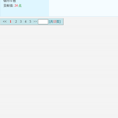
铜币:0 枚
贡献值:
24
点
<<
1
2
3
4
5
>>
[共
13
页]