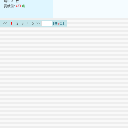
铜币:31 枚
贡献值:
433
点
<<
1
2
3
4
5
>>
[共
9
页]