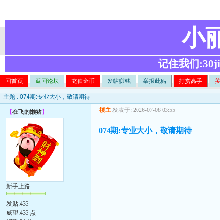
小
记住我们:30ji.c
回首页
返回论坛
充值金币
发帖赚钱
举报此贴
打赏高手
主题 :
074期:专业大小，敬请期待
楼主
发表于: 2026-07-08 03:55
【
在飞的懒猪
】
074期:专业大小，敬请期待
新手上路
发贴:433
威望:433 点