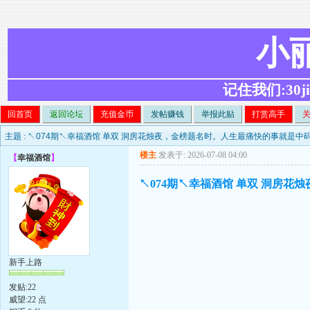
小
记住我们:30ji.c
回首页
返回论坛
充值金币
发帖赚钱
举报此贴
打赏高手
主题 :
↖074期↖幸福酒馆 单双 洞房花烛夜，金榜题名时。人生最痛快的事就是中
楼主
发表于: 2026-07-08 04:00
【
幸福酒馆
】
↖074期↖幸福酒馆 单双 洞房
新手上路
发贴:22
威望:22 点