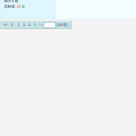
铜币:0 枚
贡献值:
22
点
<<
1
2
3
4
5
>>
[共
9
页]