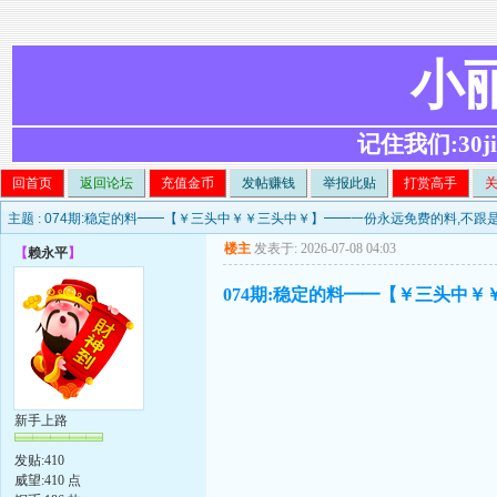
小
记住我们:30ji.c
回首页
返回论坛
充值金币
发帖赚钱
举报此贴
打赏高手
主题 :
074期:稳定的料━━【￥三头中￥￥三头中￥】━━一份永远免费的料,不跟
楼主
发表于: 2026-07-08 04:03
【
赖永平
】
074期:稳定的料━━【￥三头中
新手上路
发贴:410
威望:410 点