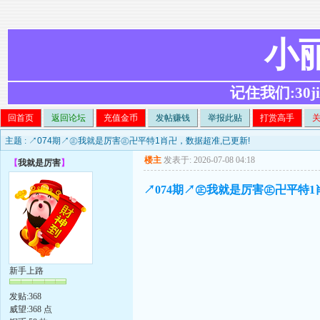
小
记住我们:30ji.c
回首页
返回论坛
充值金币
发帖赚钱
举报此贴
打赏高手
主题 :
↗074期↗㊣我就是厉害㊣卍平特1肖卍，数据超准,已更新!
楼主
发表于: 2026-07-08 04:18
【
我就是厉害
】
↗074期↗㊣我就是厉害㊣卍平特1
新手上路
发贴:368
威望:368 点