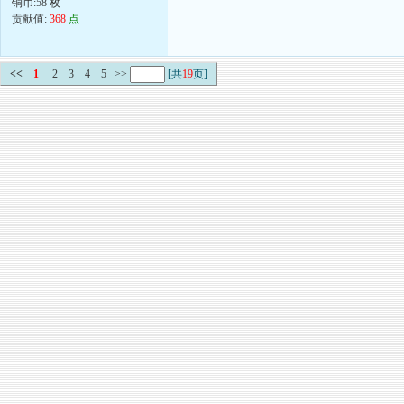
铜币:58 枚
贡献值:
368
点
<<
1
2
3
4
5
>>
[共
19
页]