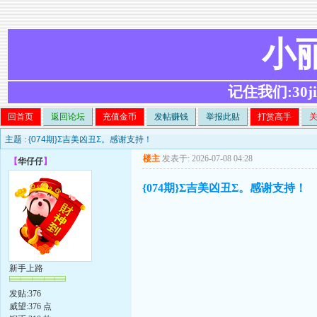
小
记住我们:30ji.c
回首页
返回论坛
充值金币
发帖赚钱
举报此贴
打赏高手
主题 :
{074期}Σ吉美凶丑Σ。感谢支持！
楼主
发表于: 2026-07-08 04:28
【
华仔仔
】
{074期}Σ吉美凶丑Σ。感谢支持！
新手上路
发贴:376
威望:376 点