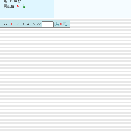
铜币:210 枚
贡献值:
376
点
<<
1
2
3
4
5
>>
[共
31
页]