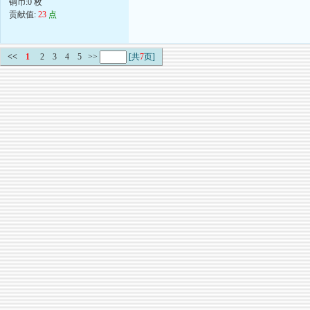
铜币:0 枚
贡献值:
23
点
<<
1
2
3
4
5
>>
[共
7
页]