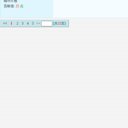
铜币:0 枚
贡献值:
22
点
<<
1
2
3
4
5
>>
[共
32
页]