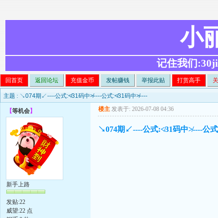
小
记住我们:30ji.c
回首页
返回论坛
充值金币
发帖赚钱
举报此贴
打赏高手
主题 :
↘074期↙----公式:≮31码中≯----公式:≮31码中≯----
楼主
发表于: 2026-07-08 04:36
【
等机会
】
↘074期↙----公式:≮31码中≯----公式:
新手上路
发贴:22
威望:22 点