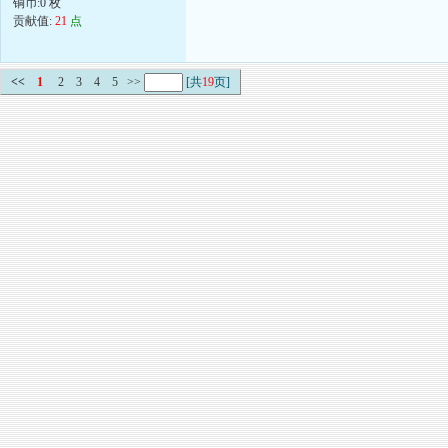
铜币:0 枚
贡献值:
21
点
<<
1
2
3
4
5
>>
[共
19
页]