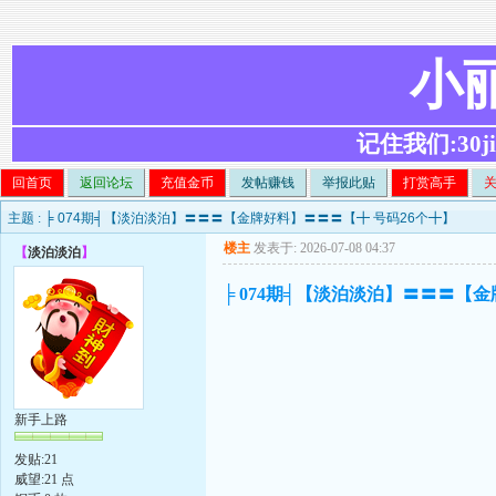
小
记住我们:30ji.c
回首页
返回论坛
充值金币
发帖赚钱
举报此贴
打赏高手
主题 :
╞ 074期╡【淡泊淡泊】〓〓〓【金牌好料】〓〓〓【╋ 号码26个╋】
楼主
发表于: 2026-07-08 04:37
【
淡泊淡泊
】
╞ 074期╡【淡泊淡泊】〓〓〓【
新手上路
发贴:21
威望:21 点