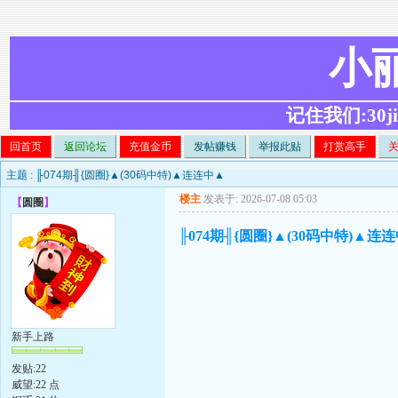
小
记住我们:30ji.c
回首页
返回论坛
充值金币
发帖赚钱
举报此贴
打赏高手
主题 :
╟074期╢{圆圈}▲(30码中特)▲连连中▲
楼主
发表于: 2026-07-08 05:03
【
圆圈
】
╟074期╢{圆圈}▲(30码中特)▲连
新手上路
发贴:22
威望:22 点