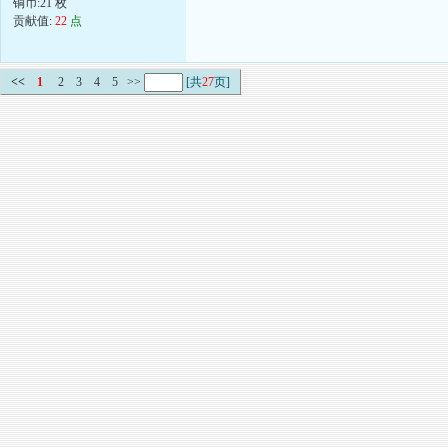
铜币:21 枚
贡献值:
22
点
<<
1
2
3
4
5
>>
[共
27
页]