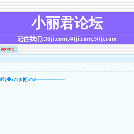
小丽君论坛
记住我们:30ji.com,40ji.com,50ji.com
关闭本页
雄}◆???(9肖)???━━━━━━