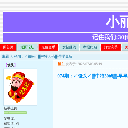
小
记住我们:30ji.c
回首页
返回论坛
充值金币
发帖赚钱
举报此贴
打赏高手
主题 :
074期：↙馒头↙▓中特30码▓-早早更新
楼主
发表于: 2026-07-08 05:19
【
馒头
】
074期：↙馒头↙▓中特30码▓-早
新手上路
发贴:21
威望:21 点