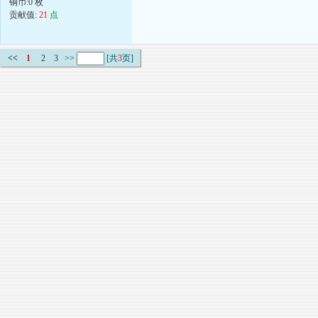
铜币:0 枚
贡献值:
21
点
<<
1
2
3
>>
[共
3
页]