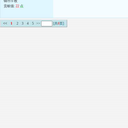
铜币:0 枚
贡献值:
22
点
<<
1
2
3
4
5
>>
[共
8
页]