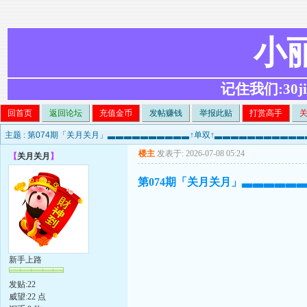
小
记住我们:30ji.c
回首页
返回论坛
充值金币
发帖赚钱
举报此贴
打赏高手
主题 :
第074期「关月关月」▃▃▃▃▃▃▃▃▃▃↑单双↑▃▃▃▃▃▃▃▃▃▃
楼主
发表于: 2026-07-08 05:24
【
关月关月
】
第074期「关月关月」▃▃▃▃▃
新手上路
发贴:22
威望:22 点