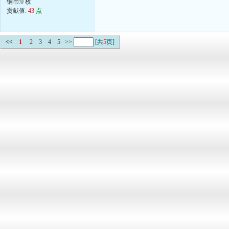
铜币:0 枚
贡献值:
43
点
<<
1
2
3
4
5
>>
[共
5
页]