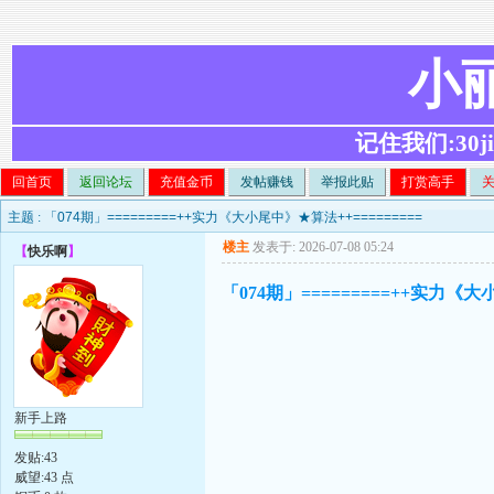
小
记住我们:30ji.c
回首页
返回论坛
充值金币
发帖赚钱
举报此贴
打赏高手
主题 :
「074期」=========++实力《大小尾中》★算法++=========
楼主
发表于: 2026-07-08 05:24
【
快乐啊
】
「074期」=========++实力《大
新手上路
发贴:43
威望:43 点