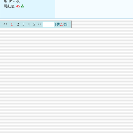
铜币:32 枚
贡献值:
45
点
<<
1
2
3
4
5
>>
[共
28
页]