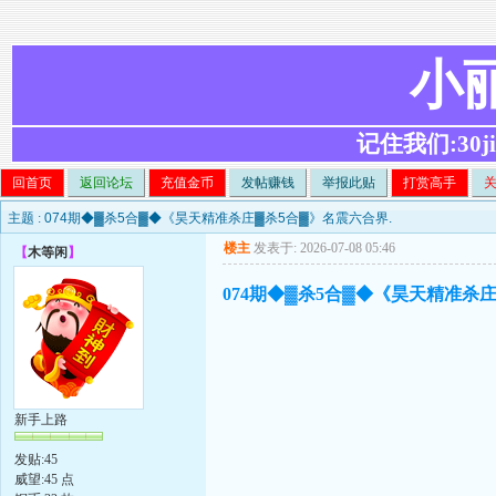
小
记住我们:30ji.c
回首页
返回论坛
充值金币
发帖赚钱
举报此贴
打赏高手
主题 :
074期◆▓杀5合▓◆《昊天精准杀庄▓杀5合▓》名震六合界.
楼主
发表于: 2026-07-08 05:46
【
木等闲
】
074期◆▓杀5合▓◆《昊天精准杀
新手上路
发贴:45
威望:45 点