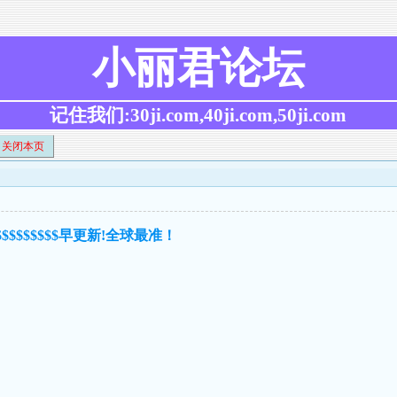
小丽君论坛
记住我们:30ji.com,40ji.com,50ji.com
关闭本页
---$$$$$$$$$早更新!全球最准！